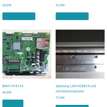
68,00
€
65,00
€
Aggiungi al carrello
Aggiungi al carrello
BN41-01812A
Samsung LJ64-02881A Led
retroilluminazione
80,00
€
75,00
€
Leggi tutto