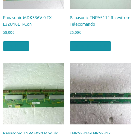
Panasonic MDK336V-0 TX-
Panasonic TNPA5114 Ricevitore
L32U10E T-Con
Telecomando
58,00
€
25,00
€
Leggi tutto
Aggiungi al carrello
Panasonic TNPA5090 Modulo
TNPA5316-TNPA5317