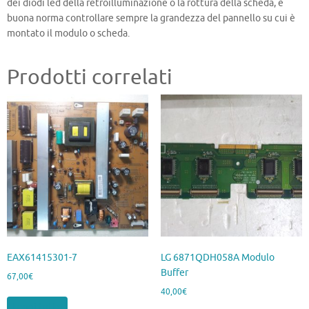
dei diodi led della retroilluminazione o la rottura della scheda, è
buona norma controllare sempre la grandezza del pannello su cui è
montato il modulo o scheda.
Prodotti correlati
EAX61415301-7
LG 6871QDH058A Modulo
Buffer
67,00
€
40,00
€
Leggi tutto