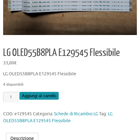
LG OLED55B8PLA E129545 Flessibile
33,00
€
LG OLED55B8PLA E129545 Flessibile
4 disponibili
LG
Aggiungi al carrello
OLED55B8PLA
E129545
COD:
e129545
Categoria:
Schede di Ricambio LG
Tag:
LG
Flessibile
OLED55B8PLA E129545 Flessibile
quantità
Descrizione