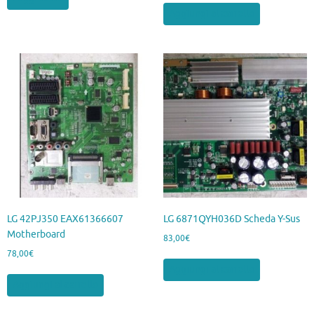
Aggiungi al carrello
LG 42PJ350 EAX61366607
LG 6871QYH036D Scheda Y-Sus
Motherboard
83,00
€
78,00
€
Aggiungi al carrello
Aggiungi al carrello