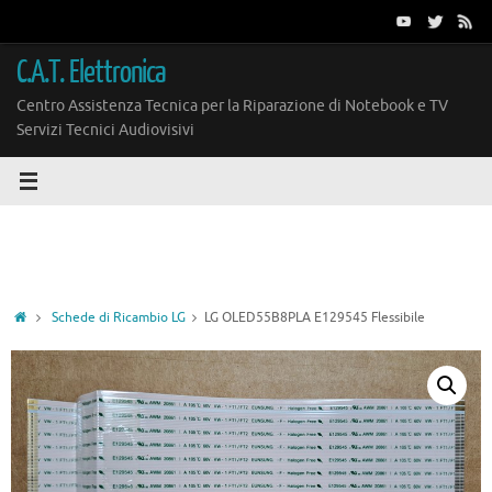
Vai
al
contenuto
C.A.T. Elettronica
Centro Assistenza Tecnica per la Riparazione di Notebook e TV
Servizi Tecnici Audiovisivi
Home
Schede di Ricambio LG
LG OLED55B8PLA E129545 Flessibile