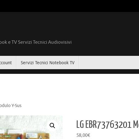
ok e TV Servizi Tecnici Audiovisivi
ccount
Servizi Tecnici Notebook TV
dulo Y-Sus
LG EBR73763201 M
58,00
€