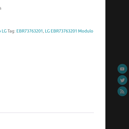
s
o LG
Tag:
EBR73763201
,
LG EBR73763201 Modulo