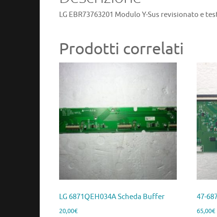
LG EBR73763201 Modulo Y-Sus revisionato e tes
Prodotti correlati
LG 6871QEH034A Scheda Buffer
47-68
20,00
€
65,00
€