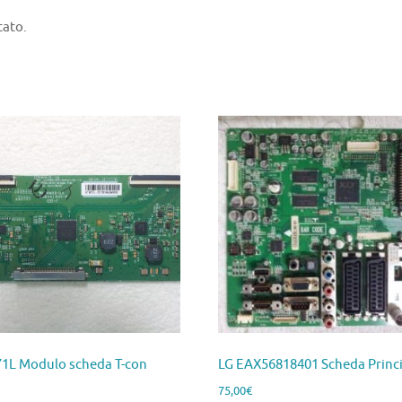
tato.
71L Modulo scheda T-con
LG EAX56818401 Scheda Princ
75,00
€