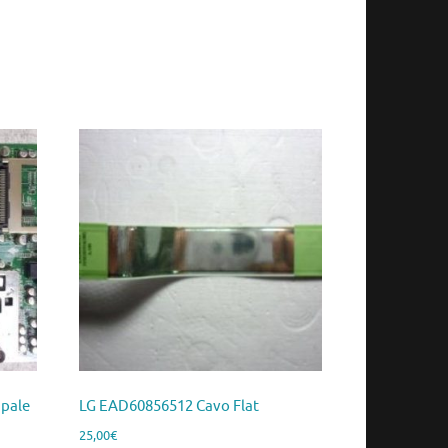
ipale
LG EAD60856512 Cavo Flat
25,00
€