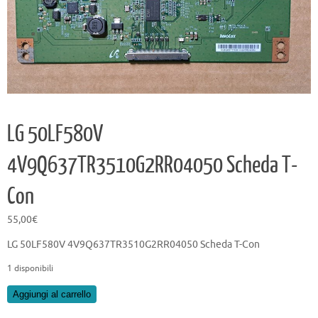
LG 50LF580V
4V9Q637TR3510G2RR04050 Scheda T-
Con
55,00
€
LG 50LF580V 4V9Q637TR3510G2RR04050 Scheda T-Con
1 disponibili
LG
Aggiungi al carrello
50LF580V