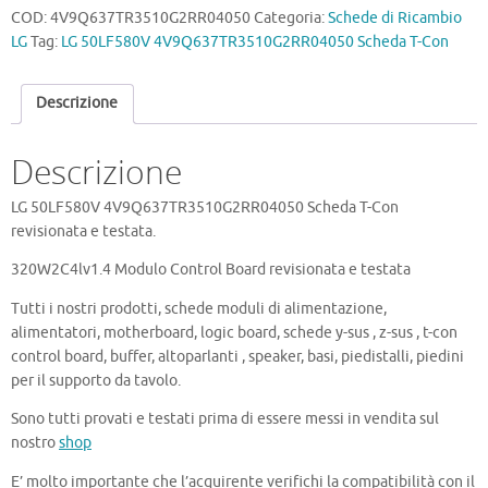
4V9Q637TR3510G2RR04050
COD:
4V9Q637TR3510G2RR04050
Categoria:
Schede di Ricambio
Scheda
LG
Tag:
LG 50LF580V 4V9Q637TR3510G2RR04050 Scheda T-Con
T-
Con
Descrizione
quantità
Descrizione
LG 50LF580V 4V9Q637TR3510G2RR04050 Scheda T-Con
revisionata e testata.
320W2C4lv1.4 Modulo Control Board revisionata e testata
Tutti i nostri prodotti, schede moduli di alimentazione,
alimentatori, motherboard, logic board, schede y-sus , z-sus , t-con
control board, buffer, altoparlanti , speaker, basi, piedistalli, piedini
per il supporto da tavolo.
Sono tutti provati e testati prima di essere messi in vendita sul
nostro
shop
E’ molto importante che l’acquirente verifichi la compatibilità con il