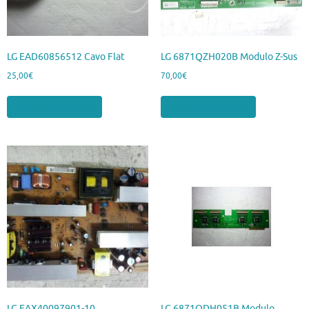
LG EAD60856512 Cavo Flat
LG 6871QZH020B Modulo Z-Sus
25,00
€
70,00
€
Aggiungi al carrello
Aggiungi al carrello
LG EAX40097901-10
LG 6871QDH051B Modulo