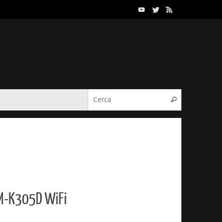
Cerca:
Cerca
-K305D WiFi