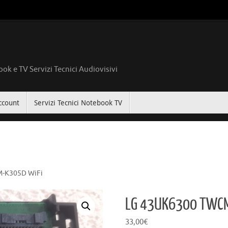
ok e TV Servizi Tecnici Audiovisivi
ccount
Servizi Tecnici Notebook TV
-K305D WiFi
LG 43UK6300 TWCM
33,00
€