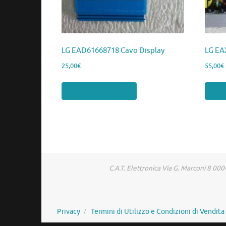
LG EAD61668718 Cavo Display
LG EA
25,00
€
55,00
€
Aggiungi al carrello
Aggiu
C.A.T. Elettronica Via G. Marconi 8 
Privacy
Termini di Utilizzo e Condizioni di Vendita