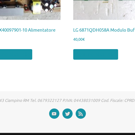
X40097901-10 Alimentatore
LG 6871QDH058A Modulo Buf
40,00
€
ngi al carrello
Aggiungi al carrello
00043 Ciampino RM Tel. 0679322127 P.IVA: 04438031009 Cod. Fiscale: CP