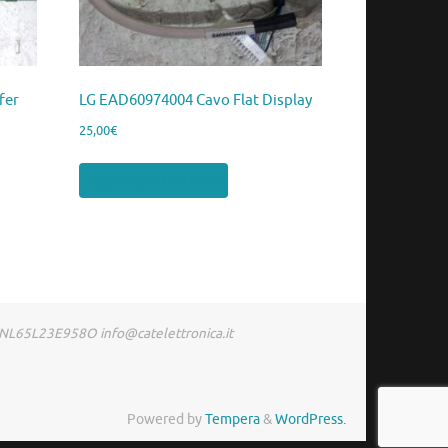
fer
LG EAD60974004 Cavo Flat Display
25,00
€
Aggiungi al carrello
RDNL65L23E958O info@catelettronica.it
Powered by
Tempera
&
WordPress.