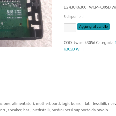
LG 43UK6300 TWCM-K305D Wi
3 disponibili
LG
Aggiungi al carrello
43UK6300
TWCM-
COD:
twcm-k305d
Categoria:
K305D
K305D WiFi
WiFi
quantità
zione, alimentatori, motherboard, logic board, flat, flessibili, ricev
nti , speaker, basi, piedistalli, piedini per il supporto da tavolo.