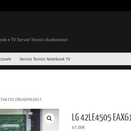
ok e TV Servizi Tecnici Audiovisivi
ccount
Servizi Tecnici Notebook TV
1766102 EBU60963651
LG 42LE4505 EAX
67,00
€