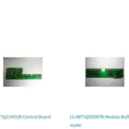
71QCH032B Control Board
LG 6871QDE007B Modulo Buf
40,00
€