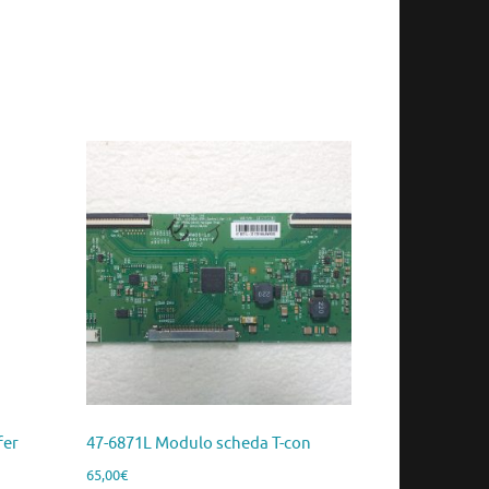
fer
47-6871L Modulo scheda T-con
65,00
€