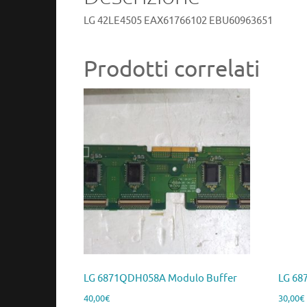
LG 42LE4505 EAX61766102 EBU60963651
Prodotti correlati
LG 6871QDH058A Modulo Buffer
LG 68
40,00
€
30,00
€