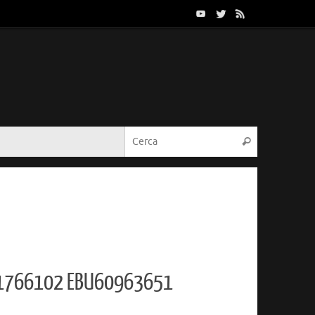
Cerca:
Cerca
61766102 EBU60963651