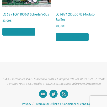
LG 6871QYH036D Scheda Y-Sus
LG 6871QDE007B Modulo
Buffer
83,00
€
40,00
€
Aggiungi al carrello
Aggiungi al carrello
C.A.T. Elettronica Via G. Marconi 8 00043 Ciampino RM Tel. 0679322127 P.IVA:
04438031009 Cod. Fiscale: CPRDNL65L23E958O info@catelettronica.it
Privacy
Termini di Utilizzo e Condizioni di Vendita