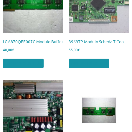
LG 6870QFE007C Modulo Buffer
3969TP Modulo Scheda T-Con
40,00
€
55,00
€
Aggiungi al carrello
Aggiungi al carrello