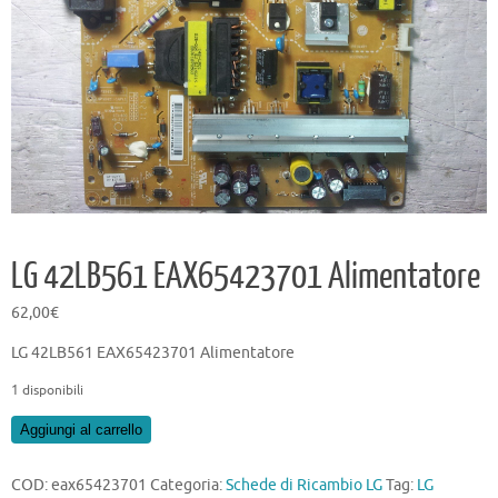
LG 42LB561 EAX65423701 Alimentatore
62,00
€
LG 42LB561 EAX65423701 Alimentatore
1 disponibili
LG
Aggiungi al carrello
42LB561
EAX65423701
COD:
eax65423701
Categoria:
Schede di Ricambio LG
Tag:
LG