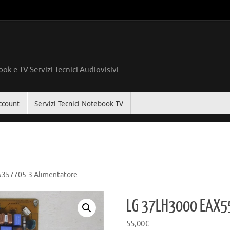
ok e TV Servizi Tecnici Audiovisivi
ccount
Servizi Tecnici Notebook TV
357705-3 Alimentatore
LG 37LH3000 EAX5
55,00
€