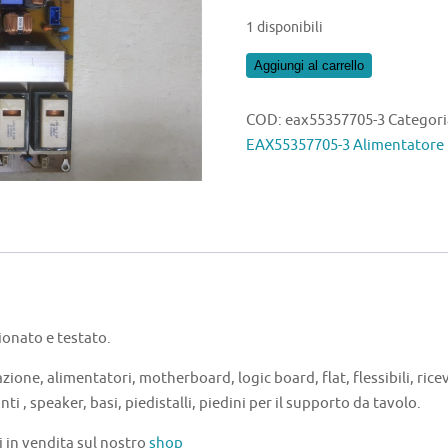
1 disponibili
LG
Aggiungi al carrello
37LH3000
EAX55357705-
COD:
eax55357705-3
Categori
3
EAX55357705-3 Alimentatore
Alimentatore
quantità
onato e testato.
zione, alimentatori, motherboard, logic board, flat, flessibili, ricev
nti , speaker, basi, piedistalli, piedini per il supporto da tavolo.
i in vendita sul nostro
shop