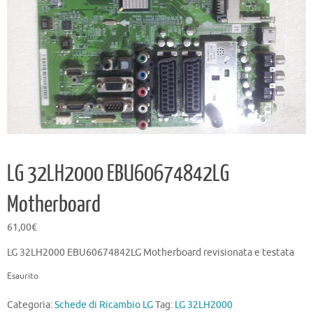
LG 32LH2000 EBU60674842LG
Motherboard
61,00
€
LG 32LH2000 EBU60674842LG Motherboard revisionata e testata
Esaurito
Categoria:
Schede di Ricambio LG
Tag:
LG 32LH2000