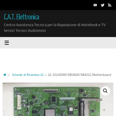
Vai
al
contenuto
C.A.T. Elettronica
Centro Assistenza Tecnica per la Riparazione di Notebook e TV
Servizi Tecnici Audiovisivi
Home
Schede di Ricambio LG
LG 32LH2000 EBU60674842LG Motherboard