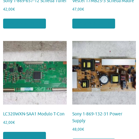
Sony 1-869-657-12 Scheda Tuner
Vestel 17MB25-3 Scheda Madre
42,00
€
47,00
€
Aggiungi al carrello
Aggiungi al carrello
LC320WXN-SAA1 Modulo T-Con
Sony 1-869-132-31 Power
Supply
42,00
€
48,00
€
Aggiungi al carrello