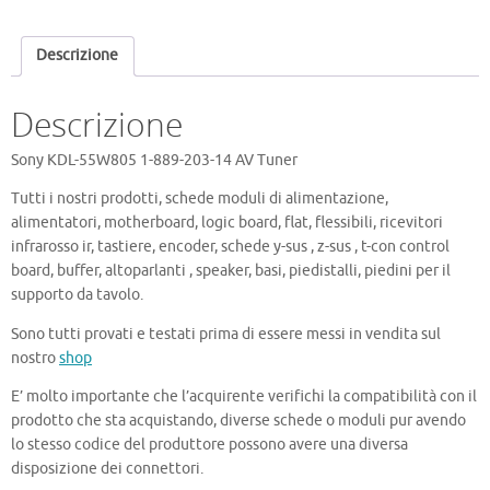
889-
203-
Descrizione
14
AV
Tuner
Descrizione
quantità
Sony KDL-55W805 1-889-203-14 AV Tuner
Tutti i nostri prodotti, schede moduli di alimentazione,
alimentatori, motherboard, logic board, flat, flessibili, ricevitori
infrarosso ir, tastiere, encoder, schede y-sus , z-sus , t-con control
board, buffer, altoparlanti , speaker, basi, piedistalli, piedini per il
supporto da tavolo.
Sono tutti provati e testati prima di essere messi in vendita sul
nostro
shop
E’ molto importante che l’acquirente verifichi la compatibilità con il
prodotto che sta acquistando, diverse schede o moduli pur avendo
lo stesso codice del produttore possono avere una diversa
disposizione dei connettori.