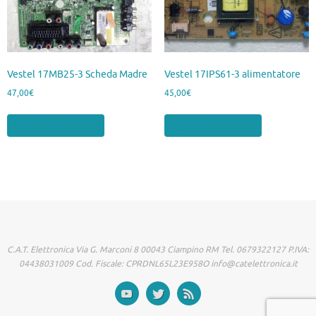
Vestel 17MB25-3 Scheda Madre
Vestel 17IPS61-3 alimentatore
47,00
€
45,00
€
Aggiungi al carrello
Aggiungi al carrello
C.A.T. Elettronica Via G. Marconi 8 00043 Ciampino RM Tel. 0679322127 P.IVA:
04438031009 Cod. Fiscale: CPRDNL65L23E958O info@catelettronica.it