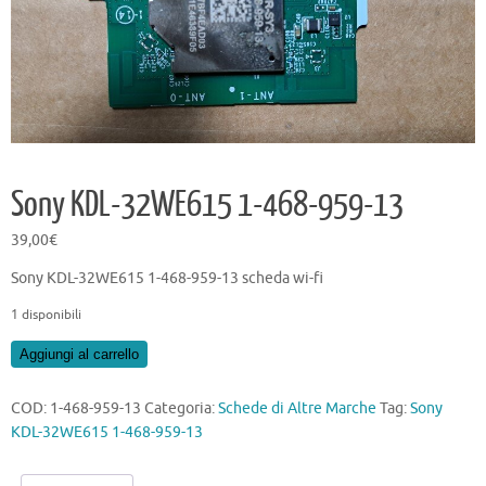
Sony KDL-32WE615 1-468-959-13
39,00
€
Sony KDL-32WE615 1-468-959-13 scheda wi-fi
1 disponibili
Sony
Aggiungi al carrello
KDL-
32WE615
COD:
1-468-959-13
Categoria:
Schede di Altre Marche
Tag:
Sony
1-
KDL-32WE615 1-468-959-13
468-
959-