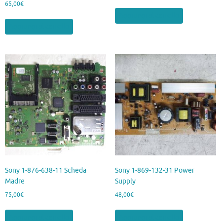
65,00
€
Aggiungi al carrello
Aggiungi al carrello
Sony 1-876-638-11 Scheda
Sony 1-869-132-31 Power
Madre
Supply
75,00
€
48,00
€
Aggiungi al carrello
Aggiungi al carrello