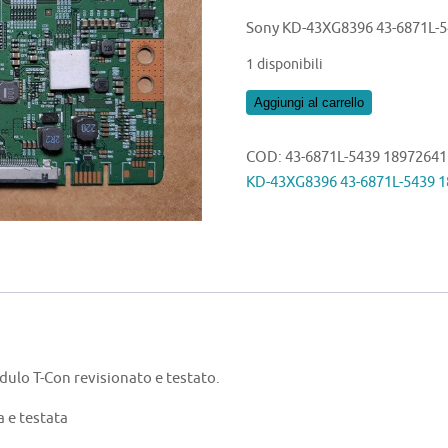
Sony KD-43XG8396 43-6871L-
1 disponibili
Sony
Aggiungi al carrello
KD-
43XG8396
COD:
43-6871L-5439 18972641
43-
KD-43XG8396 43-6871L-5439 
6871L-
5439
189726412
quantità
lo T-Con revisionato e testato.
 e testata