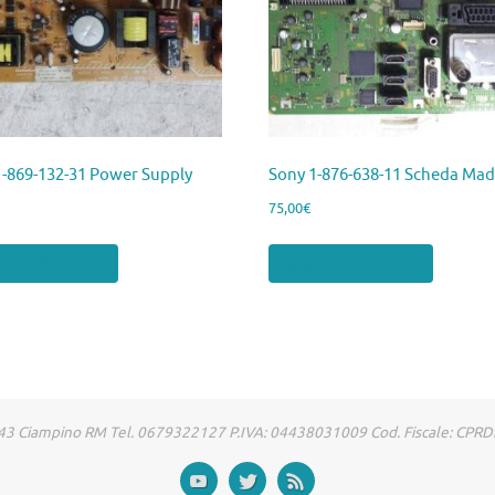
1-869-132-31 Power Supply
Sony 1-876-638-11 Scheda Mad
75,00
€
ngi al carrello
Aggiungi al carrello
00043 Ciampino RM Tel. 0679322127 P.IVA: 04438031009 Cod. Fiscale: CP