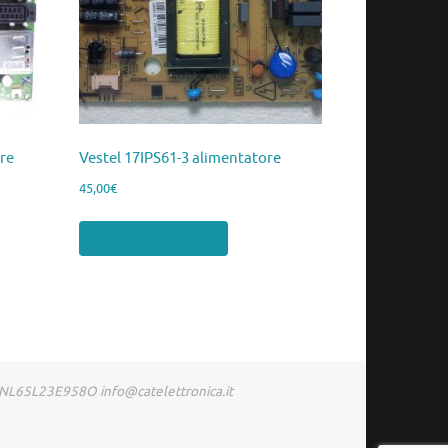
re
Vestel 17IPS61-3 alimentatore
45,00
€
Aggiungi al carrello
RDNL65L23E958O info@catelettronica.it