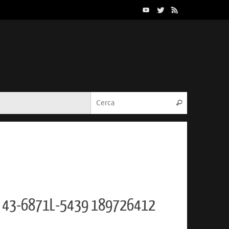
Cerca:
Cerca
6 43-6871L-5439 189726412