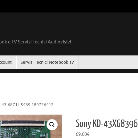
ok e TV Servizi Tecnici Audiovisivi
ccount
Servizi Tecnici Notebook TV
 43-6871L-5439 189726412
Sony KD-43XG839
69,00
€