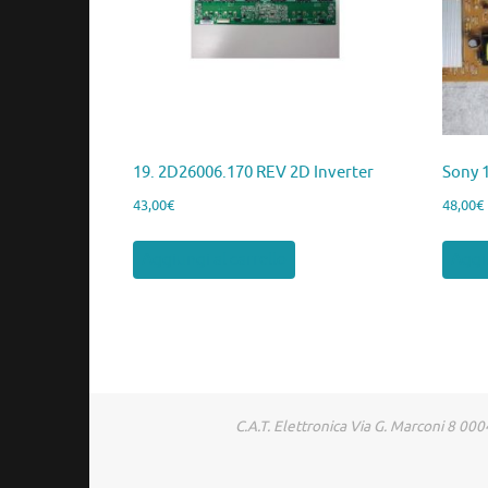
19. 2D26006.170 REV 2D Inverter
Sony 
43,00
€
48,00
€
Aggiungi al carrello
Aggiu
C.A.T. Elettronica Via G. Marconi 8 