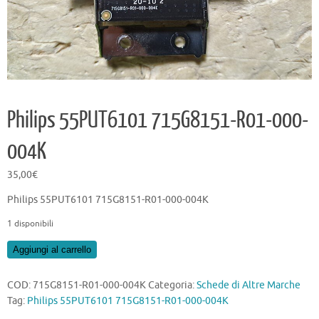
Philips 55PUT6101 715G8151-R01-000-
004K
35,00
€
Philips 55PUT6101 715G8151-R01-000-004K
1 disponibili
Philips
Aggiungi al carrello
55PUT6101
715G8151-
COD:
715G8151-R01-000-004K
Categoria:
Schede di Altre Marche
R01-
Tag:
Philips 55PUT6101 715G8151-R01-000-004K
000-