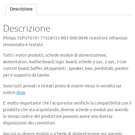
004K
Descrizione
quantità
Descrizione
Philips 55PUT6101 715G8151-R01-000-004K ricevitore infrarosso
revisionato e testato.
Tutti i nostri prodotti, schede moduli di alimentazione,
alimentatori, motherboard, logic board, schede y-sus , z-sus , t-con
control board, buffer, altoparlanti , speaker, basi, piedistalli, piedini
per il supporto da tavolo.
Sono tutti provati e testati prima di essere messi in vendita sul
nostro
shop
E’ molto importante che l’acquirente verifichi la compatibilità con il
prodotto che sta acquistando, diverse schede o moduli pur avendo
lo stesso codice del produttore possono avere una diversa
disposizione dei connettori.
Ancora su diversi moduli o schede di alimentazione pur avendo