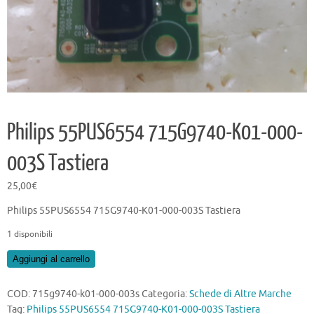
Philips 55PUS6554 715G9740-K01-000-
003S Tastiera
25,00
€
Philips 55PUS6554 715G9740-K01-000-003S Tastiera
1 disponibili
Philips
Aggiungi al carrello
55PUS6554
715G9740-
COD:
715g9740-k01-000-003s
Categoria:
Schede di Altre Marche
K01-
Tag:
Philips 55PUS6554 715G9740-K01-000-003S Tastiera