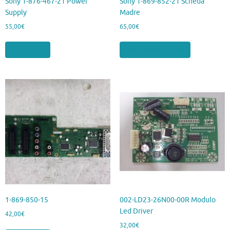
Sony 1-876-467-21 Power
Sony 1-869-852-21 Scheda
Supply
Madre
55,00
€
65,00
€
Leggi tutto
Aggiungi al carrello
1-869-850-15
002-LD23-26N00-00R Modulo
Led Driver
42,00
€
32,00
€