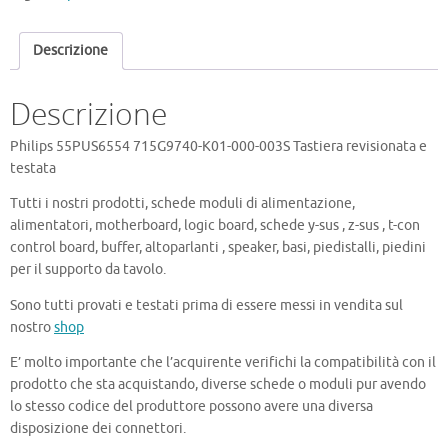
000-
003S
Descrizione
Tastiera
quantità
Descrizione
Philips 55PUS6554 715G9740-K01-000-003S Tastiera revisionata e
testata
Tutti i nostri prodotti, schede moduli di alimentazione,
alimentatori, motherboard, logic board, schede y-sus , z-sus , t-con
control board, buffer, altoparlanti , speaker, basi, piedistalli, piedini
per il supporto da tavolo.
Sono tutti provati e testati prima di essere messi in vendita sul
nostro
shop
E’ molto importante che l’acquirente verifichi la compatibilità con il
prodotto che sta acquistando, diverse schede o moduli pur avendo
lo stesso codice del produttore possono avere una diversa
disposizione dei connettori.