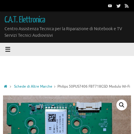
Vai
al
contenuto
C.A.T. Elettronica
Centro Assistenza Tecnica per la Riparazione di Notebook e TV
Servizi Tecnici Audiovisivi
Home
Schede di Altre Marche
Philips 50PUS7406 FBT718GSD Modulo Wi-Fi