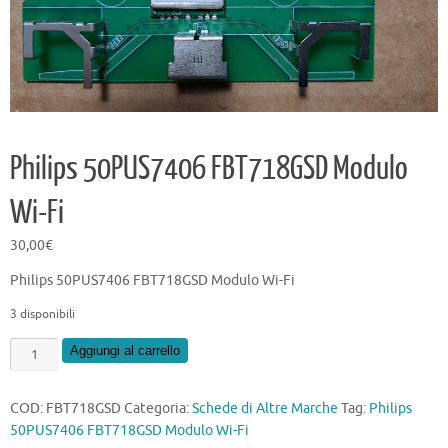
Philips 50PUS7406 FBT718GSD Modulo
Wi-Fi
30,00
€
Philips 50PUS7406 FBT718GSD Modulo Wi-Fi
3 disponibili
Philips
Aggiungi al carrello
50PUS7406
FBT718GSD
COD:
FBT718GSD
Categoria:
Schede di Altre Marche
Tag:
Philips
Modulo
50PUS7406 FBT718GSD Modulo Wi-Fi
Wi-