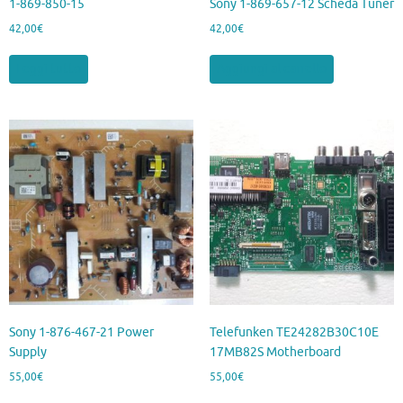
1-869-850-15
Sony 1-869-657-12 Scheda Tuner
42,00
€
42,00
€
Leggi tutto
Aggiungi al carrello
Sony 1-876-467-21 Power
Telefunken TE24282B30C10E
Supply
17MB82S Motherboard
55,00
€
55,00
€