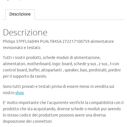
272217100759
quantità
Descrizione
Descrizione
Philips 37PFL5604H PLHL-T845A 272217100759 alimentatore
revisionato e testato.
Tutti i nostri prodotti, schede moduli di alimentazione,
alimentatori, motherboard, logic board, schede y-sus , z-sus , t-con
control board, buffer, altoparlanti , speaker, basi, piedistalli, piedini
per il supporto da tavolo.
Sono tutti provati e testati prima di essere messi in vendita sul
nostro
shop
E’ molto importante che l’acquirente verifichi la compatibilità con il
prodotto che sta acquistando, diverse schede o moduli pur avendo
lo stesso codice del produttore possono avere una diversa
disposizione dei connettori.