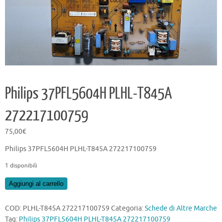
Philips 37PFL5604H PLHL-T845A
272217100759
75,00
€
Philips 37PFL5604H PLHL-T845A 272217100759
1 disponibili
Philips
Aggiungi al carrello
37PFL5604H
PLHL-
COD:
PLHL-T845A 272217100759
Categoria:
Schede di Altre Marche
T845A
Tag:
Philips 37PFL5604H PLHL-T845A 272217100759