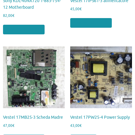
Sony KDL-40NX720 1-883-754-
Vestel 17IPS61-3 alimentatore
12 Motherboard
45,00
€
82,00
€
Aggiungi al carrello
Aggiungi al carrello
Vestel 17MB25-3 Scheda Madre
Vestel 17PW25-4 Power Supply
47,00
€
43,00
€