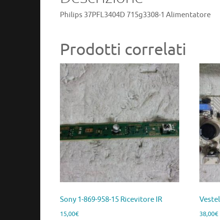
Philips 37PFL3404D 715g3308-1 Alimentatore
Prodotti correlati
Sony 1-869-958-15 Ricevitore IR
Veste
15,00
€
38,00
€