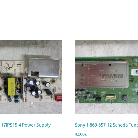
l 17IPS15-4 Power Supply
Sony 1-869-657-12 Scheda Tun
42,00
€