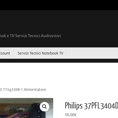
ok e TV Servizi Tecnici Audiovisivi
ccount
Servizi Tecnici Notebook TV
D 715g3308-1 Alimentatore
Philips 37PFL3404
50,00
€