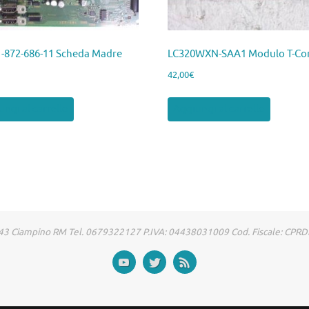
1-872-686-11 Scheda Madre
LC320WXN-SAA1 Modulo T-Co
42,00
€
ngi al carrello
Aggiungi al carrello
00043 Ciampino RM Tel. 0679322127 P.IVA: 04438031009 Cod. Fiscale: CP