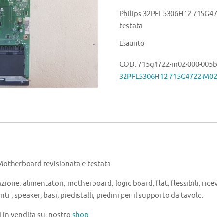
Philips 32PFL5306H12 715G47
testata
Esaurito
COD:
715g4722-m02-000-005b
32PFL5306H12 715G4722-M02
otherboard revisionata e testata
zione, alimentatori, motherboard, logic board, flat, flessibili, ricev
nti , speaker, basi, piedistalli, piedini per il supporto da tavolo.
i in vendita sul nostro
shop