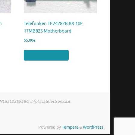
n
Telefunken TE24282B30C10E
17MB82S Motherboard
55,00
€
Aggiungi al carrello
RDNL65L23E958O info@catelettronica.it
Powered by
Tempera
&
WordPress.