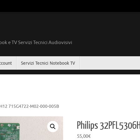
ok e TV Servizi Tecnici Audiovisivi
ccount
Servizi Tecnici Notebook TV
6H12 715G4722-M02-000-005B
Philips 32PFL530
55,00
€