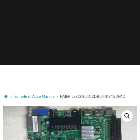
Home
Schede di Altre Marche
HAIER LE32C800C 2DB004D315DH12