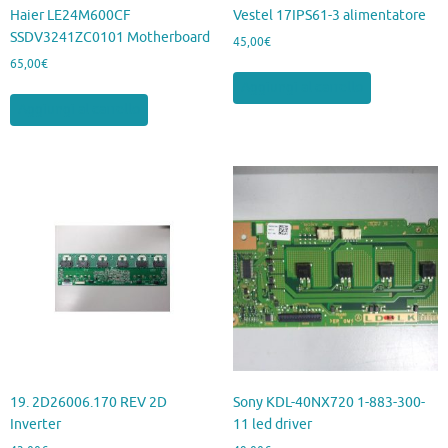
Haier LE24M600CF
Vestel 17IPS61-3 alimentatore
SSDV3241ZC0101 Motherboard
45,00
€
65,00
€
Aggiungi al carrello
Aggiungi al carrello
19. 2D26006.170 REV 2D
Sony KDL-40NX720 1-883-300-
Inverter
11 led driver