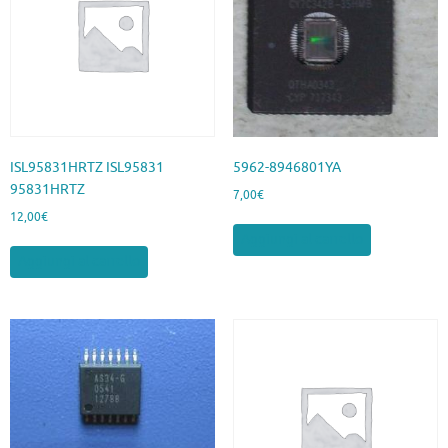
ISL95831HRTZ ISL95831
5962-8946801YA
95831HRTZ
7,00
€
12,00
€
Aggiungi al carrello
Aggiungi al carrello