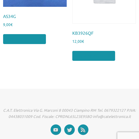
AS34G
9,00
€
KB3926QF
Aggiungi al carrello
12,00
€
Aggiungi al carrello
C.A.T. Elettronica Via G. Marconi 8 00043 Ciampino RM Tel. 0679322127 P.IVA:
04438031009 Cod. Fiscale: CPRDNL65L23E958O info@catelettronica.it