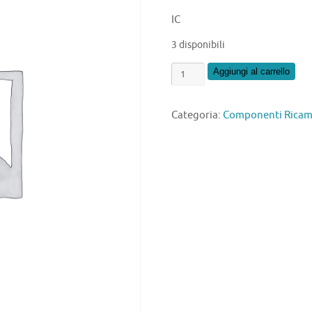
IC
3 disponibili
STRW6253
Aggiungi al carrello
quantità
Categoria:
Componenti Ricamb