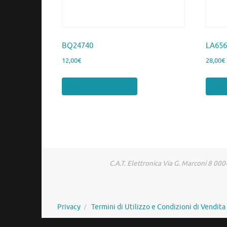
BQ24740
LA65
12,00
€
28,00
€
Aggiungi al carrello
Aggiu
C.A.T. Elettronica Via G. Marconi 8 
Privacy
Termini di Utilizzo e Condizioni di Vendita