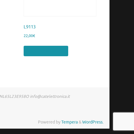
L9113
22,00
€
Aggiungi al carrello
RDNL65L23E958O info@catelettronica.it
Powered by
Tempera
&
WordPress.