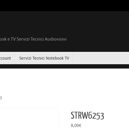
ok e TV Servizi Tecnici Audiovisivi
ccount
Servizi Tecnici Notebook TV
3
STRW6253
8,00
€