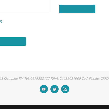
Aggiungi al carrello
65
ngi al carrello
00043 Ciampino RM Tel. 0679322127 P.IVA: 04438031009 Cod. Fiscale: CP