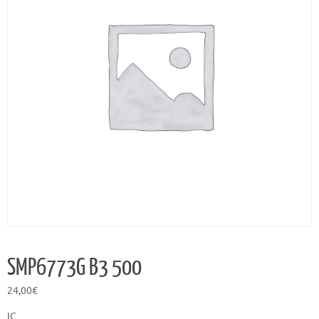
SMP6773G B3 500
24,00
€
IC