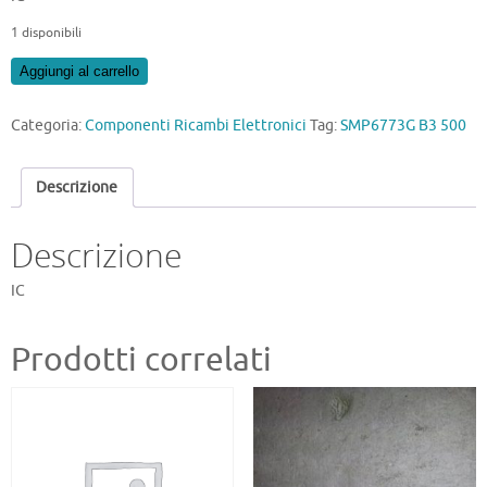
1 disponibili
SMP6773G
Aggiungi al carrello
B3
500
Categoria:
Componenti Ricambi Elettronici
Tag:
SMP6773G B3 500
quantità
Descrizione
Descrizione
IC
Prodotti correlati