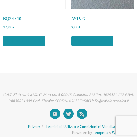
BQ24740
AS15-G
12,00
€
9,00
€
Aggiungi al carrello
Aggiungi al carrello
C.A.T. Elettronica Via G. Marconi 8 00043 Ciampino RM Tel. 0679322127 P.IVA:
04438031009 Cod. Fiscale: CPRDNL65L23E958O info@catelettronica.it
Privacy
Termini di Utilizzo e Condizioni di Vendita
Powered by
Tempera
&
WordPress.