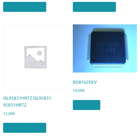
Aggiungi al carrello
Aggiungi al carrello
BD8162EKV
14,00
€
ISL95831HRTZ ISL95831
Leggi tutto
95831HRTZ
12,00
€
Aggiungi al carrello