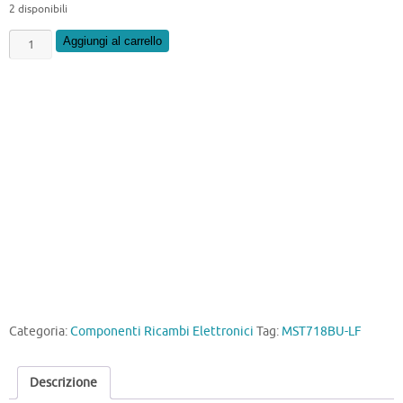
2 disponibili
MST718BU-
Aggiungi al carrello
LF
quantità
Categoria:
Componenti Ricambi Elettronici
Tag:
MST718BU-LF
Descrizione