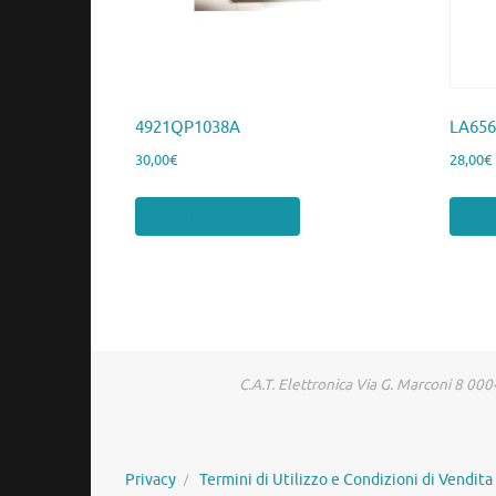
4921QP1038A
LA65
30,00
€
28,00
€
Aggiungi al carrello
Aggiu
C.A.T. Elettronica Via G. Marconi 8 
Privacy
Termini di Utilizzo e Condizioni di Vendita