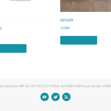
APX209
12,00
€
65
Aggiungi al carrello
ngi al carrello
00043 Ciampino RM Tel. 0679322127 P.IVA: 04438031009 Cod. Fiscale: CP