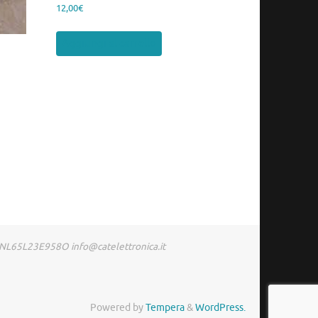
12,00
€
Aggiungi al carrello
RDNL65L23E958O info@catelettronica.it
Powered by
Tempera
&
WordPress.