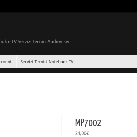
ok e TV Servizi Tecnici Audiovisivi
ccount
Servizi Tecnici Notebook TV
MP7002
24,00
€