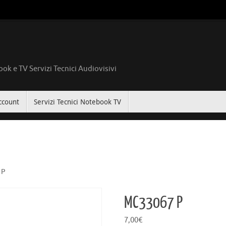
ok e TV Servizi Tecnici Audiovisivi
ccount
Servizi Tecnici Notebook TV
 P
MC33067 P
7,00
€