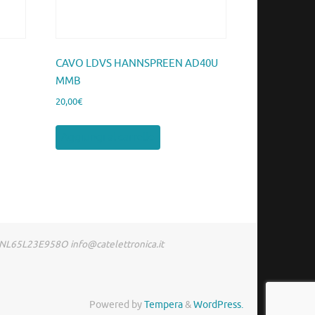
CAVO LDVS HANNSPREEN AD40U
MMB
20,00
€
Aggiungi al carrello
RDNL65L23E958O info@catelettronica.it
Powered by
Tempera
&
WordPress.