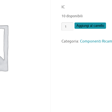
IC
10 disponibili
MC33067
Aggiungi al carrello
P
quantità
Categoria:
Componenti Ricamb