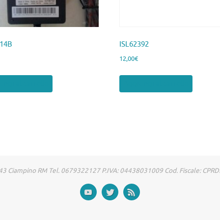
114B
ISL62392
12,00
€
ngi al carrello
Aggiungi al carrello
00043 Ciampino RM Tel. 0679322127 P.IVA: 04438031009 Cod. Fiscale: CP