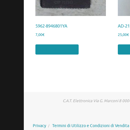
5962-8946801YA
AD-2
7,00
€
25,00
€
Aggiungi al carrello
Aggiu
C.A.T. Elettronica Via G. Marconi 8 
Privacy
Termini di Utilizzo e Condizioni di Vendita