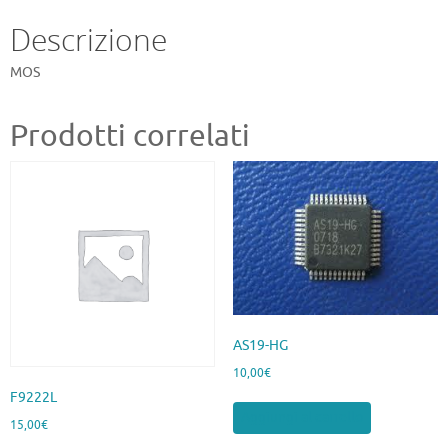
Descrizione
MOS
Prodotti correlati
AS19-HG
10,00
€
F9222L
Aggiungi al carrello
15,00
€