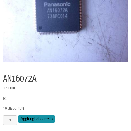
AN16072A
13,00
€
IC
10 disponibili
AN16072A
Aggiungi al carrello
quantità