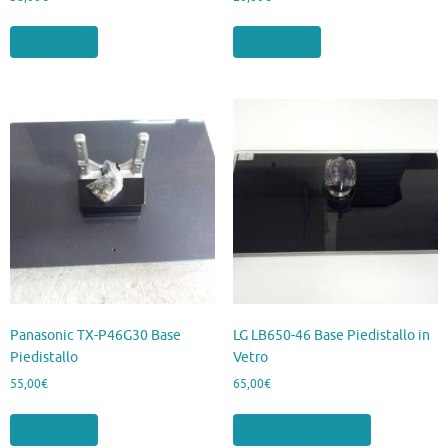
Leggi tutto
Leggi tutto
Panasonic TX-P46G30 Base
LG LB650-46 Base Piedistallo in
Piedistallo
Vetro
55,00
€
65,00
€
Leggi tutto
Aggiungi al carrello