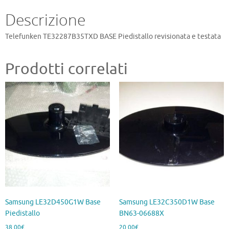
Descrizione
Telefunken TE32287B35TXD BASE Piedistallo revisionata e testata
Prodotti correlati
Samsung LE32D450G1W Base
Samsung LE32C350D1W Base
Piedistallo
BN63-06688X
38,00
€
20,00
€