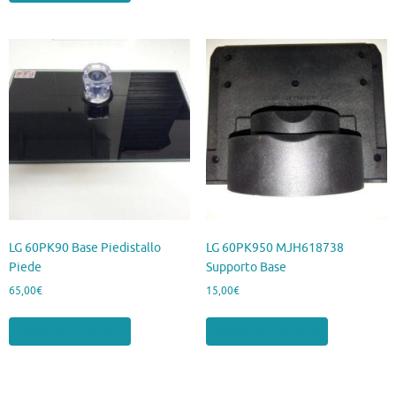
LG 60PK90 Base Piedistallo
LG 60PK950 MJH618738
Piede
Supporto Base
65,00
€
15,00
€
Aggiungi al carrello
Aggiungi al carrello