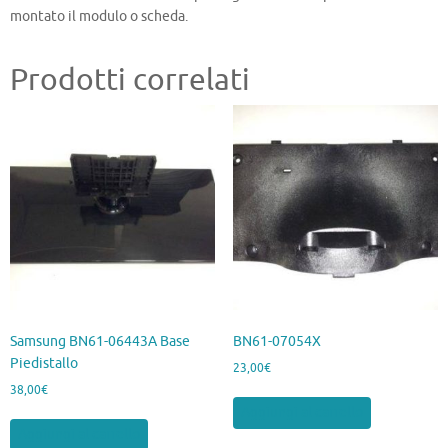
montato il modulo o scheda.
Prodotti correlati
Samsung BN61-06443A Base
BN61-07054X
Piedistallo
23,00
€
38,00
€
Aggiungi al carrello
Aggiungi al carrello