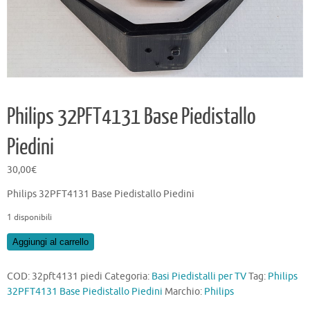
Philips 32PFT4131 Base Piedistallo
Piedini
30,00
€
Philips 32PFT4131 Base Piedistallo Piedini
1 disponibili
Philips
Aggiungi al carrello
32PFT4131
Base
COD:
32pft4131 piedi
Categoria:
Basi Piedistalli per TV
Tag:
Philips
Piedistallo
32PFT4131 Base Piedistallo Piedini
Marchio:
Philips
Piedini