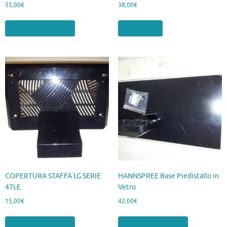
55,00
€
38,00
€
Aggiungi al carrello
Leggi tutto
COPERTURA STAFFA LG SERIE
HANNSPREE Base Piedistallo in
47LE
Vetro
15,00
€
42,00
€
Aggiungi al carrello
Aggiungi al carrello