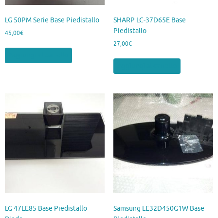
LG 50PM Serie Base Piedistallo
SHARP LC-37D65E Base
Piedistallo
45,00
€
27,00
€
Aggiungi al carrello
Aggiungi al carrello
LG 47LE85 Base Piedistallo
Samsung LE32D450G1W Base