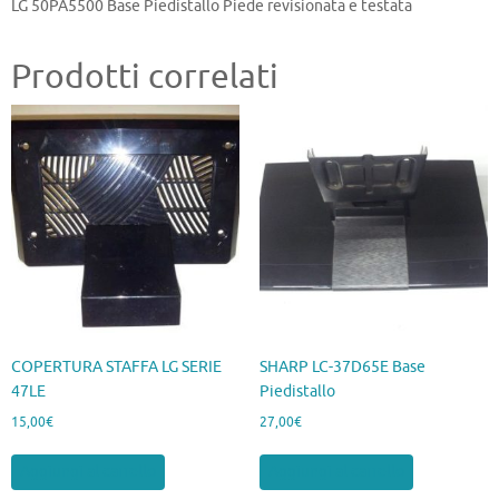
LG 50PA5500 Base Piedistallo Piede revisionata e testata
Prodotti correlati
COPERTURA STAFFA LG SERIE
SHARP LC-37D65E Base
47LE
Piedistallo
15,00
€
27,00
€
Aggiungi al carrello
Aggiungi al carrello