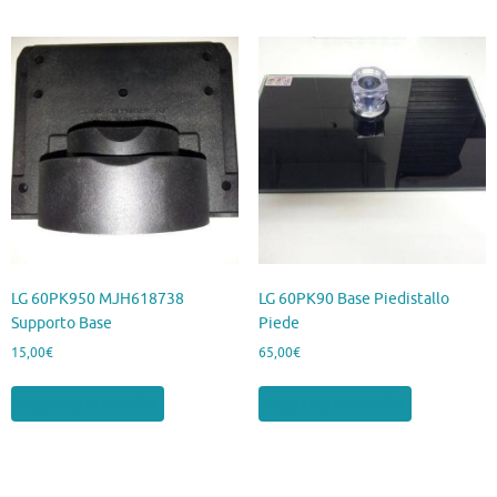
LG 60PK950 MJH618738
LG 60PK90 Base Piedistallo
Supporto Base
Piede
15,00
€
65,00
€
Aggiungi al carrello
Aggiungi al carrello