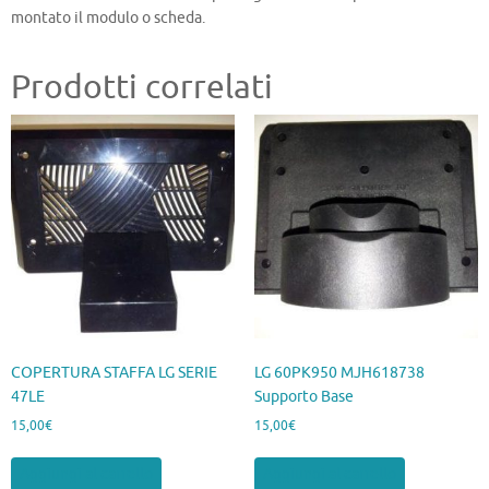
montato il modulo o scheda.
Prodotti correlati
COPERTURA STAFFA LG SERIE
LG 60PK950 MJH618738
47LE
Supporto Base
15,00
€
15,00
€
Aggiungi al carrello
Aggiungi al carrello