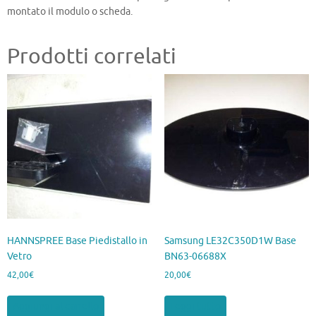
montato il modulo o scheda.
Prodotti correlati
HANNSPREE Base Piedistallo in
Samsung LE32C350D1W Base
Vetro
BN63-06688X
42,00
€
20,00
€
Aggiungi al carrello
Leggi tutto