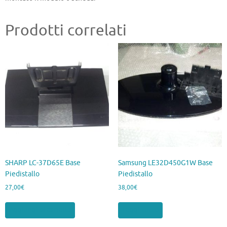
Prodotti correlati
SHARP LC-37D65E Base
Samsung LE32D450G1W Base
Piedistallo
Piedistallo
27,00
€
38,00
€
Aggiungi al carrello
Leggi tutto