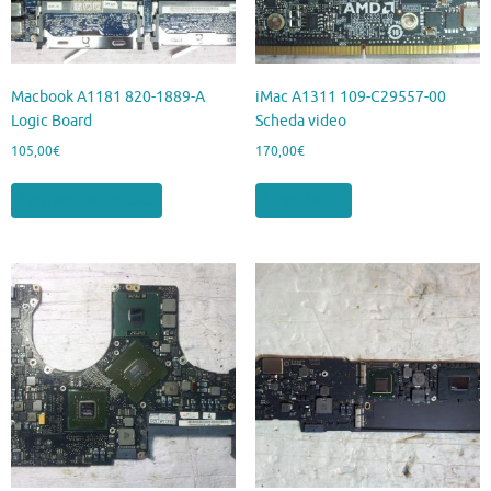
Macbook A1181 820-1889-A
iMac A1311 109-C29557-00
Logic Board
Scheda video
105,00
€
170,00
€
Aggiungi al carrello
Leggi tutto