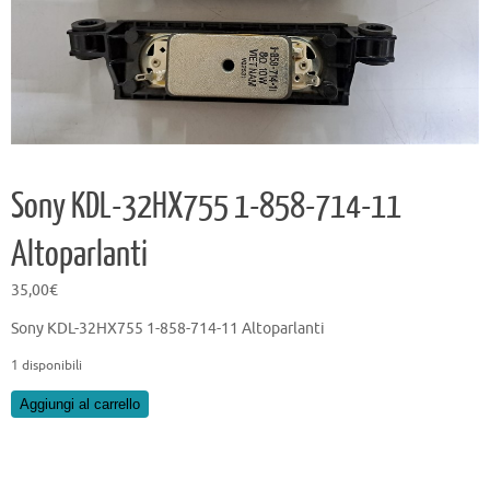
Sony KDL-32HX755 1-858-714-11
Altoparlanti
35,00
€
Sony KDL-32HX755 1-858-714-11 Altoparlanti
1 disponibili
Sony
Aggiungi al carrello
KDL-
32HX755
1-