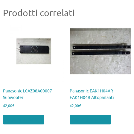
Prodotti correlati
Panasonic L0AZ08A00007
Panasonic EAK1H04AR
Subwoofer
EAK1H04R Altoparlanti
42,00
€
42,00
€
Aggiungi al carrello
Aggiungi al carrello