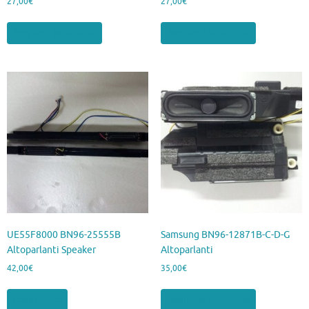
27,00
€
27,00
€
Aggiungi al carrello
Aggiungi al carrello
UE55F8000 BN96-25555B
Samsung BN96-12871B-C-D-G
Altoparlanti Speaker
Altoparlanti
42,00
€
35,00
€
Leggi tutto
Aggiungi al carrello