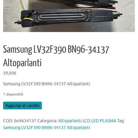
Samsung LV32F390 BN96-34137
Altoparlanti
39,00
€
Samsung LV32F390 BN96-34137 Altoparlanti
1 disponibili
Samsung
Aggiungi al carrello
LV32F390
BN96-
COD:
bn9634137
Categoria:
Altoparlanti LCD LED PLASMA
Tag:
34137
Samsung LV32F390 BN96-34137 Altoparlanti
Altoparlanti