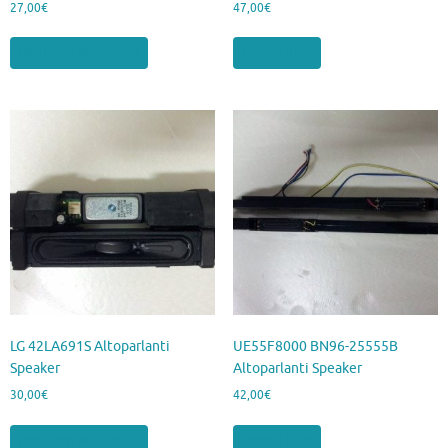
27,00
€
47,00
€
Aggiungi al carrello
Leggi tutto
LG 42LA691S Altoparlanti
UE55F8000 BN96-25555B
Speaker
Altoparlanti Speaker
30,00
€
42,00
€
Aggiungi al carrello
Leggi tutto