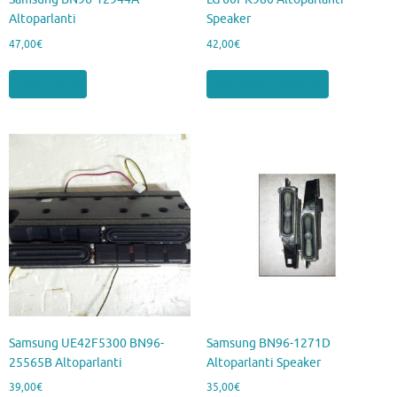
Samsung BN96-12944A
LG 60PK980 Altoparlanti
Altoparlanti
Speaker
47,00
€
42,00
€
Leggi tutto
Aggiungi al carrello
Samsung UE42F5300 BN96-
Samsung BN96-1271D
25565B Altoparlanti
Altoparlanti Speaker
39,00
€
35,00
€