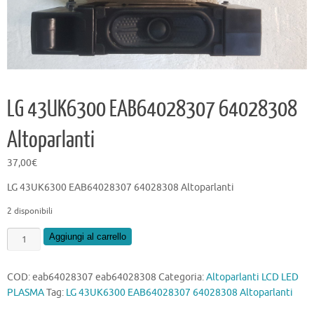
LG 43UK6300 EAB64028307 64028308
Altoparlanti
37,00
€
LG 43UK6300 EAB64028307 64028308 Altoparlanti
2 disponibili
LG
Aggiungi al carrello
43UK6300
EAB64028307
COD:
eab64028307 eab64028308
Categoria:
Altoparlanti LCD LED
64028308
PLASMA
Tag:
LG 43UK6300 EAB64028307 64028308 Altoparlanti
Altoparlanti
quantità