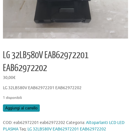
LG 32LB580V EAB62972201
EAB62972202
30,00
€
LG 32LB580V EAB62972201 EAB62972202
1 disponibili
LG
Aggiungi al carrello
32LB580V
EAB62972201
COD:
eab62972201 eab62972202
Categoria:
Altoparlanti LCD LED
EAB62972202
PLASMA
Tag:
LG 32LB580V EAB62972201 EAB62972202