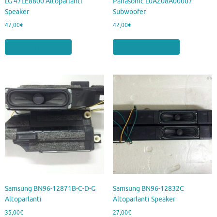
LG 47LE8800 Altoparlanti
Panasonic L0AZ08A00007
Speaker
Subwoofer
47,00
€
42,00
€
Aggiungi al carrello
Aggiungi al carrello
Samsung BN96-12871B-C-D-G
Samsung BN96-12832C
Altoparlanti
Altoparlanti Speaker
35,00
€
27,00
€